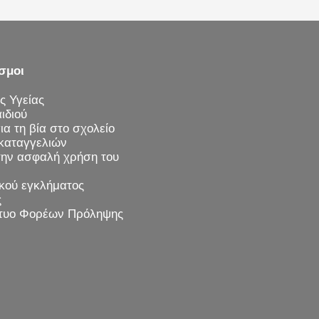
σμοι
ς Υγείας
ιδιού
α τη βία στο σχολείο
καταγγελιών
την ασφαλή χρήση του
κού εγκλήματος
ς
κτυο Φορέων Πρόληψης