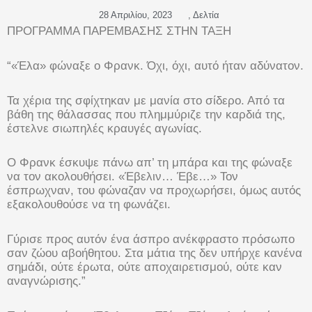
28 Απριλίου, 2023
,
Δελτία
ΠΡΟΓΡΑΜΜΑ ΠΑΡΕΜΒΑΣΗΣ ΣΤΗΝ ΤΑΞΗ
“«Έλα» φώναξε ο Φρανκ. Όχι, όχι, αυτό ήταν αδύνατον.
Τα χέρια της σφίχτηκαν με μανία στο σίδερο. Από τα
βάθη της θάλασσας που πλημμύριζε την καρδιά της,
έστελνε σιωπηλές κραυγές αγωνίας.
Ο Φρανκ έσκυψε πάνω απ’ τη μπάρα και της φώναξε
να τον ακολουθήσει. «Έβελιν… Έβε…» Τον
έσπρωχναν, του φώναζαν να προχωρήσει, όμως αυτός
εξακολουθούσε να τη φωνάζει.
Γύρισε προς αυτόν ένα άσπρο ανέκφραστο πρόσωπο
σαν ζώου αβοήθητου. Στα μάτια της δεν υπήρχε κανένα
σημάδι, ούτε έρωτα, ούτε
αποχαιρετισμού, ούτε καν
αναγνώρισης.”