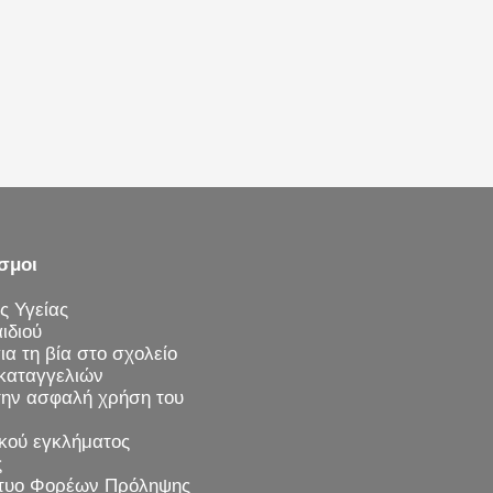
σμοι
ς Υγείας
ιδιού
α τη βία στο σχολείο
καταγγελιών
την ασφαλή χρήση του
κού εγκλήματος
ς
κτυο Φορέων Πρόληψης