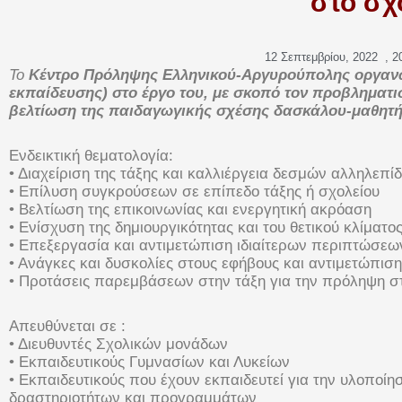
στο σχ
12 Σεπτεμβρίου, 2022
,
2
Το
Κέντρο Πρόληψης Ελληνικού-Αργυρούπολης οργαν
εκπαίδευσης) στο έργο του,
με σκοπό τον προβληματι
βελτίωση
της παιδαγωγικής σχέσης δασκάλου-μαθητή 
Ενδεικτική θεματολογία:
• Διαχείριση της τάξης και καλλιέργεια δεσμών αλληλεπ
• Επίλυση συγκρούσεων σε επίπεδο τάξης ή σχολείου
• Βελτίωση της επικοινωνίας και ενεργητική ακρόαση
• Ενίσχυση της δημιουργικότητας και του θετικού κλίματο
• Επεξεργασία και αντιμετώπιση ιδιαίτερων περιπτώσεω
• Ανάγκες και δυσκολίες στους εφήβους και αντιμετώπιση
• Προτάσεις παρεμβάσεων στην τάξη για την πρόληψη σ
Απευθύνεται σε :
• Διευθυντές Σχολικών μονάδων
• Εκπαιδευτικούς Γυμνασίων και Λυκείων
• Εκπαιδευτικούς που έχουν εκπαιδευτεί για την υλοποί
δραστηριοτήτων και προγραμμάτων